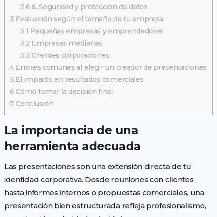
2.6
6. Seguridad y protección de datos
3
Evaluación según el tamaño de tu empresa
3.1
Pequeñas empresas y emprendedores
3.2
Empresas medianas
3.3
Grandes corporaciones
4
Errores comunes al elegir un creador de presentaciones
5
El impacto en resultados comerciales
6
Cómo tomar la decisión final
7
Conclusión
La importancia de una
herramienta adecuada
Las presentaciones son una extensión directa de tu
identidad corporativa. Desde reuniones con clientes
hasta informes internos o propuestas comerciales, una
presentación bien estructurada refleja profesionalismo,