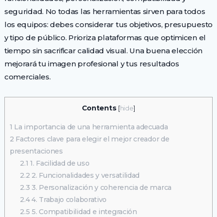
seguridad. No todas las herramientas sirven para todos
los equipos: debes considerar tus objetivos, presupuesto
y tipo de público. Prioriza plataformas que optimicen el
tiempo sin sacrificar calidad visual. Una buena elección
mejorará tu imagen profesional y tus resultados
comerciales.
Contents
[
hide
]
1
La importancia de una herramienta adecuada
2
Factores clave para elegir el mejor creador de
presentaciones
2.1
1. Facilidad de uso
2.2
2. Funcionalidades y versatilidad
2.3
3. Personalización y coherencia de marca
2.4
4. Trabajo colaborativo
2.5
5. Compatibilidad e integración